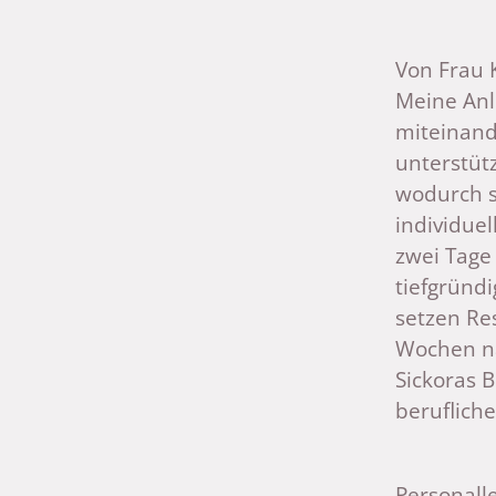
Von Frau 
Meine Anl
miteinand
unterstüt
wodurch si
individue
zwei Tage
tiefgründ
setzen Re
Wochen na
Sickoras 
beruflich
Personall