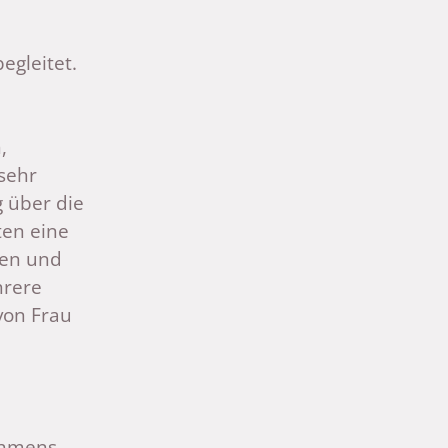
egleitet.
,
 sehr
g über die
ten eine
men und
hrere
von Frau
ehmens